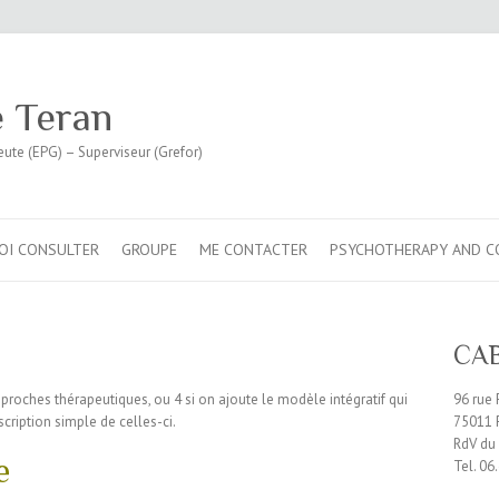
e Teran
eute (EPG) – Superviseur (Grefor)
OI CONSULTER
GROUPE
ME CONTACTER
PSYCHOTHERAPY AND C
CA
pproches thérapeutiques, ou 4 si on ajoute le modèle intégratif qui
96 rue 
cription simple de celles-ci.
75011 
RdV du
ue
Tel. 06