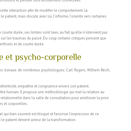
ps, émotions et pensée sont étroitement connectées.
ette interaction afin de modifier le comportement. Le
 patient, mais discute avec lui, l’informe, l’oriente vers certaines
courte durée, ses limites sont liées au fait qu’elle n’intervient pas
 sur les traumas du passé. Du coup certains critiques pensent que
erficiels et de courte durée.
 et psycho-corporelle
es travaux de nombreux psychologues: Carl Rogers, Wilhem Reich,
uthenticité, empathie et congruence envers son patient.
n être humain. Il propose une méthodologie qui met la relation au
 relationnelle dans la salle de consultation pour améliorer la prise
s et corporelles.
nel qui bien souvent est bloqué et favoriser l’expression de ce
i le patient devient acteur de la transformation.