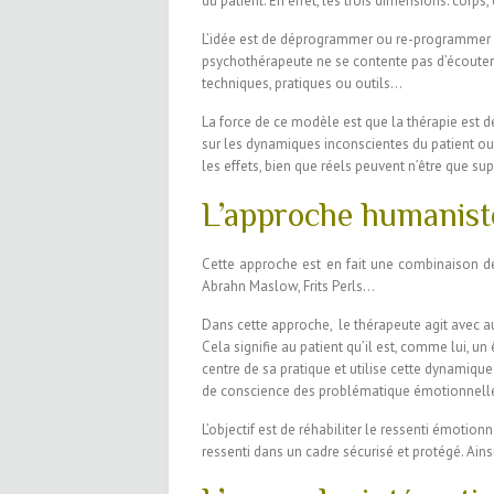
du patient. En effet, les trois dimensions: cor
L’idée est de déprogrammer ou re-programmer c
psychothérapeute ne se contente pas d’écouter le
techniques, pratiques ou outils…
La force de ce modèle est que la thérapie est de 
sur les dynamiques inconscientes du patient ou
les effets, bien que réels peuvent n’être que sup
L’approche humaniste
Cette approche est en fait une combinaison d
Abrahn Maslow, Frits Perls…
Dans cette approche, le thérapeute agit avec a
Cela signifie au patient qu’il est, comme lui, u
centre de sa pratique et utilise cette dynamique
de conscience des problématique émotionnelle
L’objectif est de réhabiliter le ressenti émotion
ressenti dans un cadre sécurisé et protégé. Ains